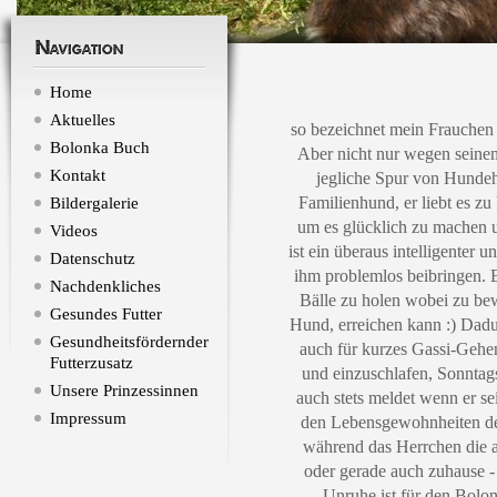
Navigation
Home
Aktuelles
so bezeichnet mein Frauchen
Bolonka Buch
Aber nicht nur wegen seinem
Kontakt
jegliche Spur von Hundeh
Familienhund, er liebt es z
Bildergalerie
um es glücklich zu machen un
Videos
ist ein überaus intelligente
Datenschutz
ihm problemlos beibringen. E
Nachdenkliches
Bälle zu holen wobei zu bew
Gesundes Futter
Hund, erreichen kann :) Dadu
Gesundheitsfördernder
auch für kurzes Gassi-Gehen 
Futterzusatz
und einzuschlafen, Sonntags
Unsere Prinzessinnen
auch stets meldet wenn er s
Impressum
den Lebensgewohnheiten der
während das Herrchen die a
oder gerade auch zuhause - 
Unruhe ist für den Bolon