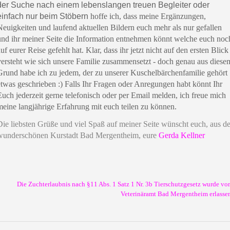
der Suche nach einem lebenslangen treuen Begleiter oder
einfach nur beim Stöbern
hoffe ich, dass meine Ergänzungen,
Neuigkeiten und laufend aktuellen Bildern euch mehr als nur gefallen
und ihr meiner Seite die Information entnehmen könnt welche euch noc
uf eurer Reise gefehlt hat. Klar, dass ihr jetzt nicht auf den ersten Blick
versteht wie sich unsere Familie zusammensetzt - doch genau aus diese
Grund habe ich zu jedem, der zu unserer Kuschelbärchenfamilie gehört
etwas geschrieben :) Falls Ihr Fragen oder Anregungen habt könnt Ihr
Euch jederzeit gerne telefonisch oder per Email melden, ich freue mich
meine langjährige Erfahrung mit euch teilen zu können.
Die liebsten Grüße und viel Spaß auf meiner Seite wünscht euch, aus de
wunderschönen Kurstadt Bad Mergentheim, eure
Gerda Kellner
Die Zuchterlaubnis nach §11 Abs. 1 Satz 1 Nr. 3b Tierschutzgesetz wurde v
Veterinäramt Bad Mergentheim erlasse