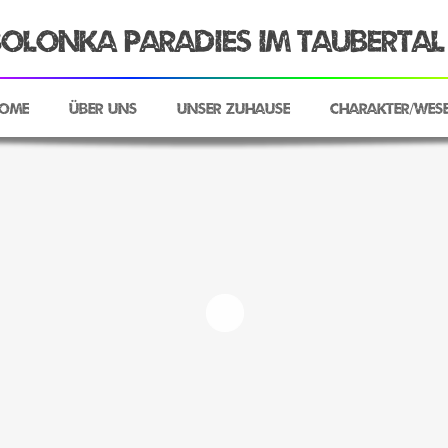
olonka Paradies im Taubertal
ome
Über uns
Unser Zuhause
Charakter/Wes